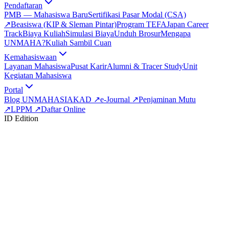
Pendaftaran
PMB — Mahasiswa Baru
Sertifikasi Pasar Modal (CSA)
↗
Beasiswa (KIP & Sleman Pintar)
Program TEFA
Japan Career
Track
Biaya Kuliah
Simulasi Biaya
Unduh Brosur
Mengapa
UNMAHA?
Kuliah Sambil Cuan
Kemahasiswaan
Layanan Mahasiswa
Pusat Karir
Alumni & Tracer Study
Unit
Kegiatan Mahasiswa
Portal
Blog UNMAHA
SIAKAD
↗
e-Journal
↗
Penjaminan Mutu
↗
LPPM
↗
Daftar Online
ID Edition