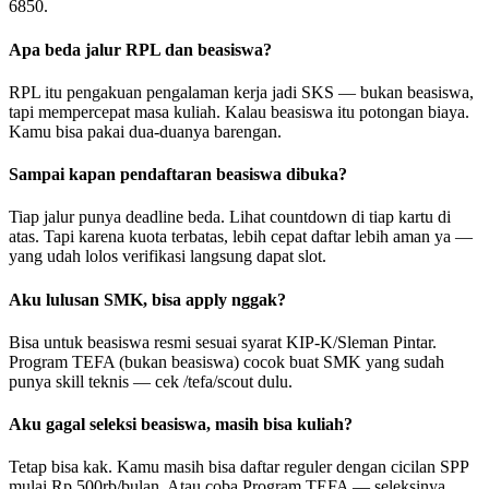
6850.
Apa beda jalur RPL dan beasiswa?
RPL itu pengakuan pengalaman kerja jadi SKS — bukan beasiswa,
tapi mempercepat masa kuliah. Kalau beasiswa itu potongan biaya.
Kamu bisa pakai dua-duanya barengan.
Sampai kapan pendaftaran beasiswa dibuka?
Tiap jalur punya deadline beda. Lihat countdown di tiap kartu di
atas. Tapi karena kuota terbatas, lebih cepat daftar lebih aman ya —
yang udah lolos verifikasi langsung dapat slot.
Aku lulusan SMK, bisa apply nggak?
Bisa untuk beasiswa resmi sesuai syarat KIP-K/Sleman Pintar.
Program TEFA (bukan beasiswa) cocok buat SMK yang sudah
punya skill teknis — cek /tefa/scout dulu.
Aku gagal seleksi beasiswa, masih bisa kuliah?
Tetap bisa kak. Kamu masih bisa daftar reguler dengan cicilan SPP
mulai Rp 500rb/bulan. Atau coba Program TEFA — seleksinya