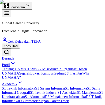
Ecosystem
Global Career University
Excellent in Digital Innovation
Cek Kelayakan TEFA
Konsultasi
Beranda
Profil
Tentang UNMAHA
Visi & Misi
Struktur Organisasi
Dosen
UNMAHA
Sejarah
Lokasi Kampus
Gedung & Fasilitas
Why
UNMAHA?
Akademik
S1 Teknik Informatika
S1 Sistem Informasi
S1 Informatika
S1 Sains
Informasi Geografi
S1 Teknik Industri
S1 Arsitektur
S1 Manajemen
S1
Kewirausahaan
S1 Akuntansi
D3 Manajemen Informatika
D3 Teknik
Informatika
D3 Perhotelan
Japan Career Track