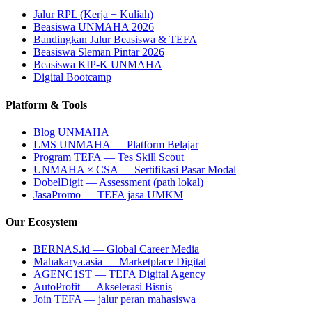
Jalur RPL (Kerja + Kuliah)
Beasiswa UNMAHA 2026
Bandingkan Jalur Beasiswa & TEFA
Beasiswa Sleman Pintar 2026
Beasiswa KIP-K UNMAHA
Digital Bootcamp
Platform & Tools
Blog UNMAHA
LMS UNMAHA — Platform Belajar
Program TEFA — Tes Skill Scout
UNMAHA × CSA — Sertifikasi Pasar Modal
DobelDigit — Assessment (path lokal)
JasaPromo — TEFA jasa UMKM
Our Ecosystem
BERNAS.id — Global Career Media
Mahakarya.asia — Marketplace Digital
AGENC1ST — TEFA Digital Agency
AutoProfit — Akselerasi Bisnis
Join TEFA — jalur peran mahasiswa