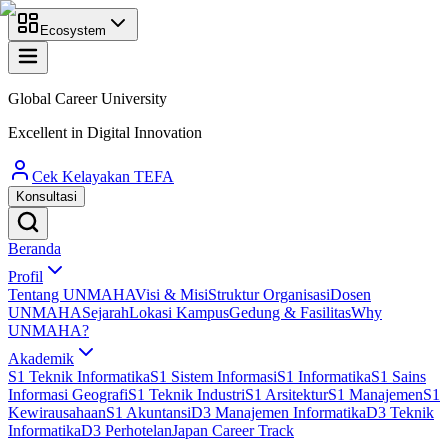
Ecosystem
Global Career University
Excellent in Digital Innovation
Cek Kelayakan TEFA
Konsultasi
Beranda
Profil
Tentang UNMAHA
Visi & Misi
Struktur Organisasi
Dosen
UNMAHA
Sejarah
Lokasi Kampus
Gedung & Fasilitas
Why
UNMAHA?
Akademik
S1 Teknik Informatika
S1 Sistem Informasi
S1 Informatika
S1 Sains
Informasi Geografi
S1 Teknik Industri
S1 Arsitektur
S1 Manajemen
S1
Kewirausahaan
S1 Akuntansi
D3 Manajemen Informatika
D3 Teknik
Informatika
D3 Perhotelan
Japan Career Track