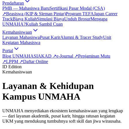
Pendaftaran
PMB — Mahasiswa Baru
Sertifikasi Pasar Modal (CSA)
↗
Beasiswa (KIP & Sleman Pintar)
Program TEFA
Japan Career
Track
Biaya Kuliah
Simulasi Biaya
Unduh Brosur
Mengapa
UNMAHA?
Kuliah Sambil Cuan
Kemahasiswaan
Layanan Mahasiswa
Pusat Karir
Alumni & Tracer Study
Unit
Kegiatan Mahasiswa
Portal
Blog UNMAHA
SIAKAD
↗
e-Journal
↗
Penjaminan Mutu
↗
LPPM
↗
Daftar Online
ID Edition
Kemahasiswaan
Layanan & Kehidupan
Kampus UNMAHA
UNMAHA menyediakan ekosistem kemahasiswaan yang lengkap
— dari layanan akademik, pusat karir, hingga ratusan kegiatan
UKM yang mendukung tumbuhnya soft skill dan jiwa wirausaha.